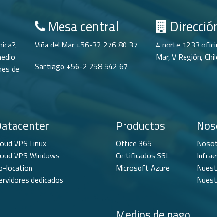
Mesa central
Direcció
nica?,
Viña del Mar +56-32 276 80 37
4 norte 1233 oficin
medio
Mar, V Región, Chil
Santiago +56-2 258 542 67
nes de
Datacenter
Productos
Nos
loud VPS Linux
Office 365
Nosot
loud VPS Windows
Certificados SSL
Infrae
o-location
Microsoft Azure
Nuest
ervidores dedicados
Nuest
Medios de pago