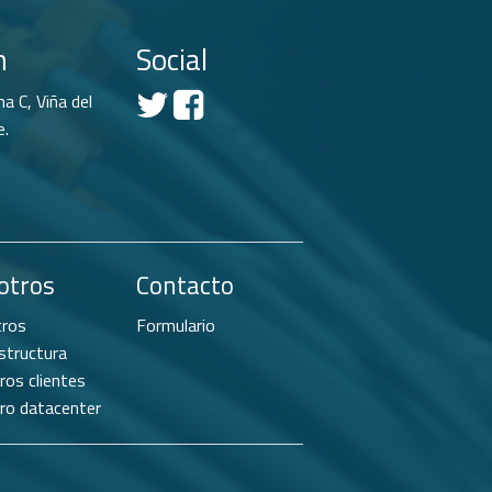
n
Social
a C, Viña del
e.
otros
Contacto
ros
Formulario
structura
ros clientes
ro datacenter