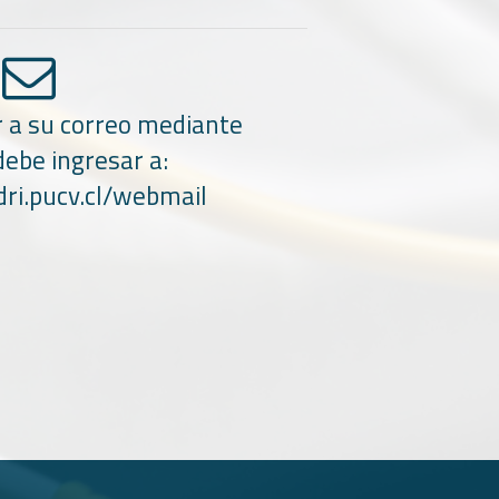
r a su correo mediante
ebe ingresar a:
dri.pucv.cl/webmail